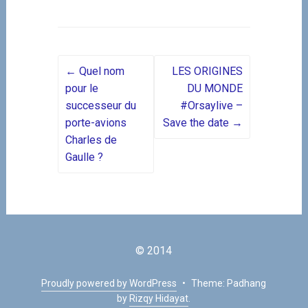
Post navigation
←
Quel nom
LES ORIGINES
pour le
DU MONDE
successeur du
#Orsaylive –
porte-avions
Save the date
→
Charles de
Gaulle ?
© 2014
Proudly powered by WordPress
•
Theme: Padhang
by
Rizqy Hidayat
.