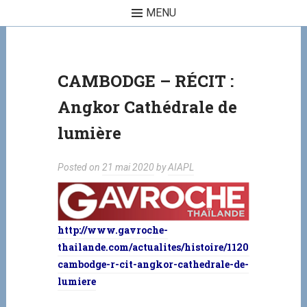
MENU
Skip to content
CAMBODGE – RÉCIT :
Angkor Cathédrale de
lumière
Posted on
21 mai 2020
by
AIAPL
http://www.gavroche-
thailande.com/actualites/histoire/112085-
cambodge-r-cit-angkor-cathedrale-de-
lumiere