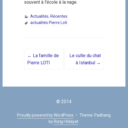
souvent à l’école à la nage.
Actualités
,
Récentes
actualités Pierre Loti
Post navigation
←
La famille de
Le culte du chat
Pierre LOTI
à Istanbul
→
© 2014
Proudly powered by WordPress
•
Theme: Padhang
by
Rizqy Hidayat
.