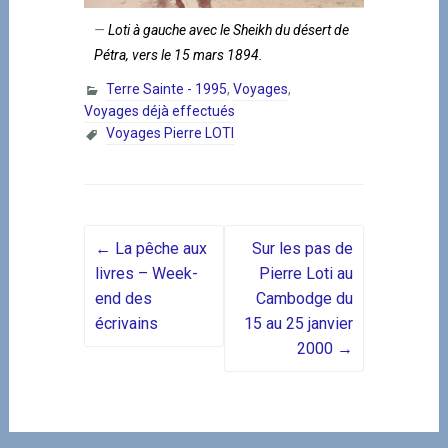
Loti à gauche avec le Sheikh du désert de
Pétra, vers le 15 mars 1894.
Terre Sainte - 1995
,
Voyages
,
Voyages déjà effectués
Voyages Pierre LOTI
Post navigation
←
La pêche aux
Sur les pas de
livres – Week-
Pierre Loti au
end des
Cambodge du
écrivains
15 au 25 janvier
2000
→