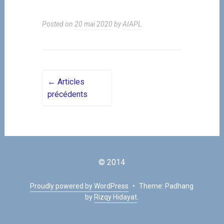
Posted on
20 mai 2020
by
AIAPL
Posts navigation
←
Articles
précédents
© 2014
Proudly powered by WordPress
•
Theme: Padhang
by
Rizqy Hidayat
.