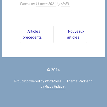
Posted on
11 mars 2021
by
AIAPL
Posts navigation
←
Articles
Nouveaux
précédents
articles
→
© 2014
Proudly powered by WordPress
•
Theme: Padhang
by
Rizqy Hidayat
.