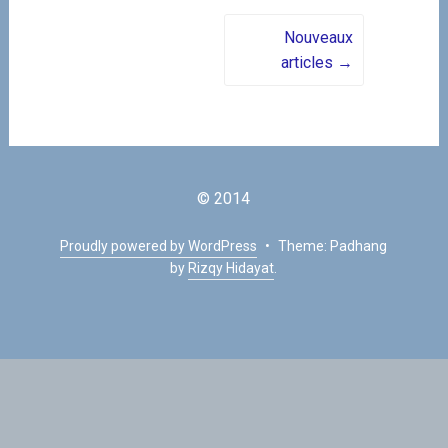
Posts navigation
Nouveaux
articles
→
© 2014
Proudly powered by WordPress
•
Theme: Padhang
by
Rizqy Hidayat
.